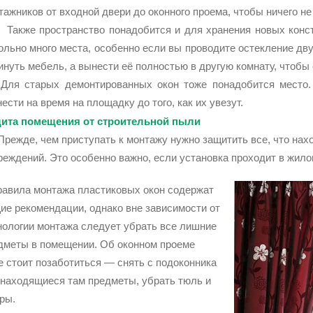
тажников от входной двери до оконного проема, чтобы ничего не
же пространство понадобится и для хранения новых констру
ольно много места, особенно если вы проводите остекление дву
инуть мебель, а вынести её полностью в другую комнату, чтобы
 старых демонтированных окон тоже понадобится место. 
ести на время на площадку до того, как их увезут.
ита помещения от строительной пыли
жде, чем приступать к монтажу нужно защитить все, что наход
реждений. Это особенно важно, если установка проходит в жил
вила монтажа пластиковых окон содержат
ие рекомендации, однако вне зависимости от
нологии монтажа следует убрать все лишние
дметы в помещении. Об оконном проеме
е стоит позаботиться — снять с подоконника
 находящиеся там предметы, убрать тюль и
ры.