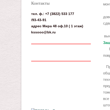
Контакты
мон
Так
тел. ф.: +7 (3822) 533 177
дов
/
93-43-91
сдв
адрес Мира 48 оф.10 ( 1 этаж)
Для
kssooo@bk.ru
вын
Защ
Пре
пов
Пра
общ
тех
пре
тож
все
што