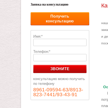
Заявка на консультацию
Ка
Получить
Изг
консультацию
наш
зака
Имя:*
и д
пос
Телефон:*
ЗВОНИТЕ
консультацию можно получить
по телефону
Ос
8961-09594-63/8913-
В п
823-7441/93-43-91
пот
пла