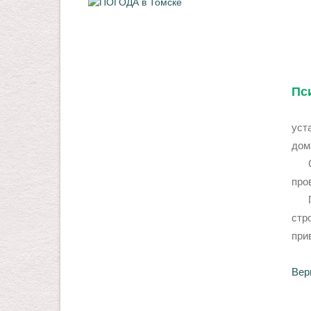
Пс
Дем
уст
дом
Сто
про
Пос
стр
при
Верн